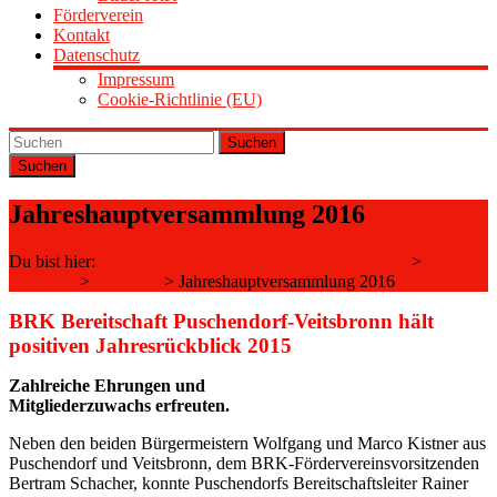
Förderverein
Kontakt
Datenschutz
Impressum
Cookie-Richtlinie (EU)
Suchen
Jahreshauptversammlung 2016
Du bist hier:
BRK Bereitschaft Puschendorf - Veitsbronn
>
Aktuelles
>
Aktuelles
>
Jahreshauptversammlung 2016
BRK Bereitschaft Puschendorf-Veitsbronn hält
positiven Jahresrückblick 2015
Zahlreiche Ehrungen und
Mitgliederzuwachs erfreuten.
Neben den beiden Bürgermeistern Wolfgang und Marco Kistner aus
Puschendorf und Veitsbronn, dem BRK-Fördervereinsvorsitzenden
Bertram Schacher, konnte Puschendorfs Bereitschaftsleiter Rainer