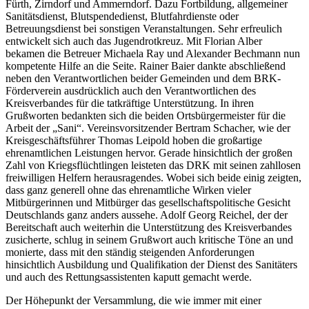
Fürth, Zirndorf und Ammerndorf. Dazu Fortbildung, allgemeiner
Sanitätsdienst, Blutspendedienst, Blutfahrdienste oder
Betreuungsdienst bei sonstigen Veranstaltungen. Sehr erfreulich
entwickelt sich auch das Jugendrotkreuz. Mit Florian Alber
bekamen die Betreuer Michaela Ray und Alexander Bechmann nun
kompetente Hilfe an die Seite. Rainer Baier dankte abschließend
neben den Verantwortlichen beider Gemeinden und dem BRK-
Förderverein ausdrücklich auch den Verantwortlichen des
Kreisverbandes für die tatkräftige Unterstützung. In ihren
Grußworten bedankten sich die beiden Ortsbürgermeister für die
Arbeit der „Sani“. Vereinsvorsitzender Bertram Schacher, wie der
Kreisgeschäftsführer Thomas Leipold hoben die großartige
ehrenamtlichen Leistungen hervor. Gerade hinsichtlich der großen
Zahl von Kriegsflüchtlingen leisteten das DRK mit seinen zahllosen
freiwilligen Helfern herausragendes. Wobei sich beide einig zeigten,
dass ganz generell ohne das ehrenamtliche Wirken vieler
Mitbürgerinnen und Mitbürger das gesellschaftspolitische Gesicht
Deutschlands ganz anders aussehe. Adolf Georg Reichel, der der
Bereitschaft auch weiterhin die Unterstützung des Kreisverbandes
zusicherte, schlug in seinem Grußwort auch kritische Töne an und
monierte, dass mit den ständig steigenden Anforderungen
hinsichtlich Ausbildung und Qualifikation der Dienst des Sanitäters
und auch des Rettungsassistenten kaputt gemacht werde.
Der Höhepunkt der Versammlung, die wie immer mit einer