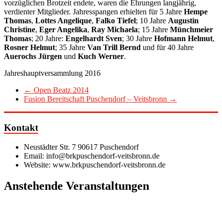
vorzüglichen Brotzeit endete, waren die Ehrungen langjährig,
verdienter Mitglieder. Jahresspangen erhielten für 5 Jahre
Hempe
Thomas
,
Lottes Angelique
,
Falko Tiefel
; 10 Jahre
Augustin
Christine
,
Eger Angelika
,
Ray Michaela
; 15 Jahre
Münchmeier
Thomas
; 20 Jahre:
Engelhardt Sven
; 30 Jahre
Hofmann Helmut
,
Rosner Helmut
; 35 Jahre
Van Trill Bernd
und für 40 Jahre
Auerochs Jürgen
und
Kuch Werner
.
Jahreshauptversammlung 2016
←
Open Beatz 2014
Fusion Bereitschaft Puschendorf – Veitsbronn
→
Kontakt
Neustädter Str. 7 90617 Puschendorf
Email: info@brkpuschendorf-veitsbronn.de
Website: www.brkpuschendorf-veitsbronn.de
Anstehende Veranstaltungen