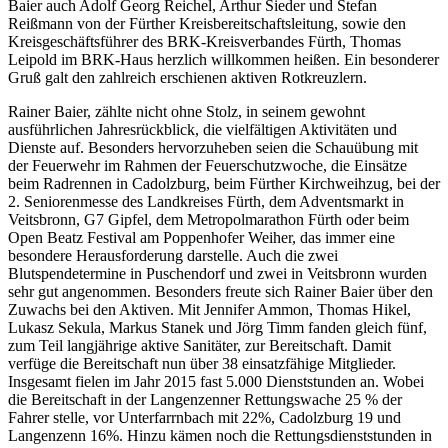
Baier auch Adolf Georg Reichel, Arthur Sieder und Stefan
Reißmann von der Fürther Kreisbereitschaftsleitung, sowie den
Kreisgeschäftsführer des BRK-Kreisverbandes Fürth, Thomas
Leipold im BRK-Haus herzlich willkommen heißen. Ein besonderer
Gruß galt den zahlreich erschienen aktiven Rotkreuzlern.
Rainer Baier, zählte nicht ohne Stolz, in seinem gewohnt
ausführlichen Jahresrückblick, die vielfältigen Aktivitäten und
Dienste auf. Besonders hervorzuheben seien die Schauübung mit
der Feuerwehr im Rahmen der Feuerschutzwoche, die Einsätze
beim Radrennen in Cadolzburg, beim Fürther Kirchweihzug, bei der
2. Seniorenmesse des Landkreises Fürth, dem Adventsmarkt in
Veitsbronn, G7 Gipfel, dem Metropolmarathon Fürth oder beim
Open Beatz Festival am Poppenhofer Weiher, das immer eine
besondere Herausforderung darstelle. Auch die zwei
Blutspendetermine in Puschendorf und zwei in Veitsbronn wurden
sehr gut angenommen. Besonders freute sich Rainer Baier über den
Zuwachs bei den Aktiven. Mit Jennifer Ammon, Thomas Hikel,
Lukasz Sekula, Markus Stanek und Jörg Timm fanden gleich fünf,
zum Teil langjährige aktive Sanitäter, zur Bereitschaft. Damit
verfüge die Bereitschaft nun über 38 einsatzfähige Mitglieder.
Insgesamt fielen im Jahr 2015 fast 5.000 Dienststunden an. Wobei
die Bereitschaft in der Langenzenner Rettungswache 25 % der
Fahrer stelle, vor Unterfarrnbach mit 22%, Cadolzburg 19 und
Langenzenn 16%. Hinzu kämen noch die Rettungsdienststunden in