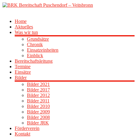
Zum
Inhalt
springen
BRK
Home
Bereitschaft
Aktuelles
Puschendorf
Was wir tun
–
Grundsätze
Veitsbronn
Chronik
Einsatzeinheiten
Einblick
Bereitschaftsleitung
Termine
Einsätze
Bilder
Bilder 2021
Bilder 2017
Bilder 2012
Bilder 2011
Bilder 2010
Bilder 2009
Bilder 2008
Bilder JRK
Förderverein
Kontakt