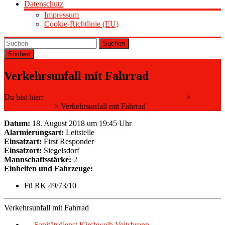
Datenschutz
Impressum
Cookie-Richtlinie (EU)
Suchen
Verkehrsunfall mit Fahrrad
Du bist hier:
BRK Bereitschaft Puschendorf - Veitsbronn
>
Einsatzberichte
>
Verkehrsunfall mit Fahrrad
Datum:
18. August 2018 um 19:45 Uhr
Alarmierungsart:
Leitstelle
Einsatzart:
First Responder
Einsatzort:
Siegelsdorf
Mannschaftsstärke:
2
Einheiten und Fahrzeuge:
Fü RK 49/73/10
Verkehrsunfall mit Fahrrad
←
Sanitätsdienst Kirchweih Veitsbronn