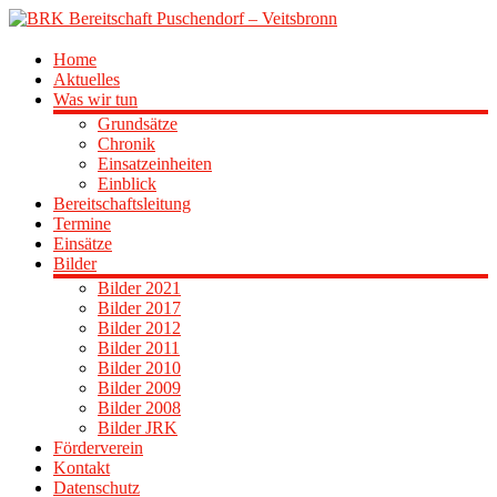
Zum
Inhalt
springen
BRK
Home
Aktuelles
Bereitschaft
Was wir tun
Puschendorf
Grundsätze
–
Chronik
Veitsbronn
Einsatzeinheiten
Einblick
Bereitschaftsleitung
Termine
Einsätze
Bilder
Bilder 2021
Bilder 2017
Bilder 2012
Bilder 2011
Bilder 2010
Bilder 2009
Bilder 2008
Bilder JRK
Förderverein
Kontakt
Datenschutz